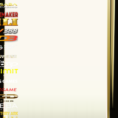
menikmati berbagai permainan digital, mulai dari taruhan
angka, slot online, hingga permainan live dengan dealer
profesional. Setiap fitur dirancang agar mudah dipahami dan
diakses, sehingga pemain dapat langsung menikmati
permainan tanpa hambatan teknis atau kebingungan navigasi.
Navigasi di DEWIDEWITOTO dibuat sangat intuitif,
memungkinkan pengguna menemukan menu penting dengan
cepat. Mulai dari halaman pendaftaran, informasi bonus,
hingga proses deposit dan withdraw, semuanya dapat diakses
dengan beberapa klik saja. Sistem navigasi yang rapi ini
membantu pemain
menghemat waktu
dan meningkatkan
kenyamanan saat menggunakan platform.
Selain itu, DEWIDEWITOTO juga menyediakan layanan
tambahan yang mendukung pengalaman pengguna. Mulai dari
panduan permainan,
update hasil taruhan
, hingga layanan
pelanggan 24 jam, semua tersedia untuk memastikan anggota
merasa aman dan terlayani dengan baik. Fitur ini menjadikan