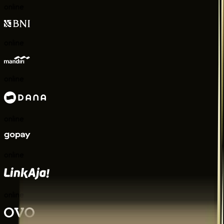
online
online
online
online
online
online