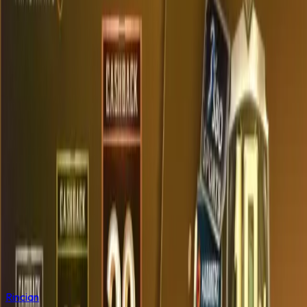
...'
Rincian
BONUS KHUSUS APK
BONUS KHUSUS MEMBER PENGGUNA APK! Bonus ini
berlaku hanya untuk member yang bermain menggunakan
APK' ...'
Rincian
BONUS DEPOSIT HARIAN – TO 1X!
🎁 BONUS DEPOSIT HARIAN – TO 1X! Setiap hari makin
untung! Nikmati BONUS 10% setiap kali deposit har' ...'
Rincian
CASHBACK LIVEGAME
Info Cashback untuk MEMBER setia LXGROUP! Cashback
Pragmatic Play Kekalahan Rp200.000 – Rp999.999 →' ...'
Rincian