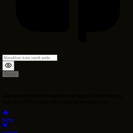
Masuk
*
Jika Anda mengalami Kesulitan saat login, Silahkan hubungi
kami di Live Chat untuk Membantu anda selanjutnya
home
explore