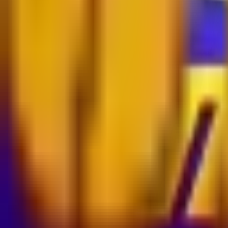
Navigasi di DEWIDEWITOTO dibuat sangat intuitif, memungkink
dan withdraw, semuanya dapat diakses dengan beberapa klik saj
platform.
Selain itu, DEWIDEWITOTO juga menyediakan layanan tambaha
jam, semua tersedia untuk memastikan anggota merasa aman dan t
dukungan terpercaya bagi penggunanya.
Dengan kombinasi desain modern, fitur lengkap, dan naviga
hiburan yang seru, tetapi juga kenyamanan, keamanan, dan kem
menyenangkan.
Lihat Semua
home
explore