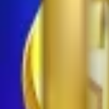
7 UP 7 DOWN
Jili
Number King
Jili
Joumey West M
Jili
Poker King
Jili
Big Small
Jili
iRich Bingo
Jili
Dragon & Tiger
Jili
Fortune Bingo
Jili
Bingo Carnaval
Jili
Calaca Bingo
Jili
Lucky Bingo
Jili
Super Bingo
Jili
Baccarat
Jili
West Hunter Bingo
Jili
Jackpot Bingo
Jili
Bingo Adventure
Jili
Go Goal Bingo
Jili
Win Drop
Jili
Golden Land
Jili
Color Game
Jili
Pappu
Jili
Go Rush
Jili
Mines
Jili