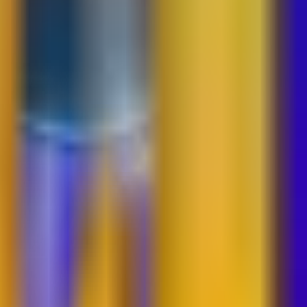
an Navigasi Mudah
 penggunanya. Dengan tampilan yang bersih, responsif, dan
a meningkatkan kenyamanan akses di berbagai perangkat, baik
erbagai permainan digital, mulai dari taruhan angka, slot
main dapat langsung menikmati permainan tanpa hambatan teknis