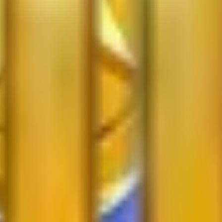
ern dengan Fitur Lengkap d
 untuk memberikan pengalaman bermain online terbaik bagi para
an. Desain modern tidak hanya mempercantik visual, tetapi jug
ngkap
yang tersedia di setiap halaman. Pengguna dapat menikmati b
ap fitur dirancang agar mudah dipahami dan diakses, sehingga pe