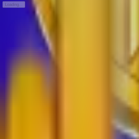
Loading...
24
/
34
Game
Page
1
of
2
DEWIDEWITOTO: Website Mod
DEWIDEWITOTO
hadir sebagai website modern yang dirancang
menarik, platform ini mampu memikat pemain baru maupun veter
desktop maupun mobile.
Salah satu keunggulan utama DEWIDEWITOTO adalah
fitur le
online, hingga permainan live dengan dealer profesional. Seti
atau kebingungan navigasi.