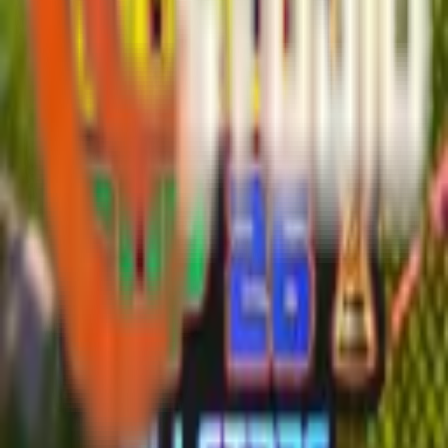
Selain itu, DEWIDEWITOTO juga menyediakan layanan
tambahan yang mendukung pengalaman pengguna. Mulai dari
panduan permainan,
update hasil taruhan
, hingga layanan
pelanggan 24 jam, semua tersedia untuk memastikan anggota
merasa aman dan terlayani dengan baik. Fitur ini menjadikan
platform lebih dari sekadar tempat bermain, tetapi juga pusat
informasi dan dukungan terpercaya bagi penggunanya.
Dengan kombinasi desain modern, fitur lengkap, dan navigasi
yang mudah, DEWIDEWITOTO menegaskan posisinya
sebagai
website digital unggulan
. Platform ini tidak hanya
memberikan hiburan yang seru, tetapi juga kenyamanan,
keamanan, dan kemudahan bagi setiap anggota,
menjadikannya pilihan utama bagi pemain yang mencari
pengalaman bermain online profesional dan menyenangkan.
Lihat Semua
home