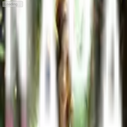
Loading...
24
/
45
Game
Page
1
of
2
DEWIDEWITOTO: Website
Modern dengan Fitur
Lengkap dan Navigasi
Mudah
DEWIDEWITOTO
hadir sebagai website modern yang
dirancang untuk memberikan pengalaman bermain online
terbaik bagi para penggunanya. Dengan tampilan yang bersih,
responsif, dan menarik, platform ini mampu memikat pemain
baru maupun veteran. Desain modern tidak hanya