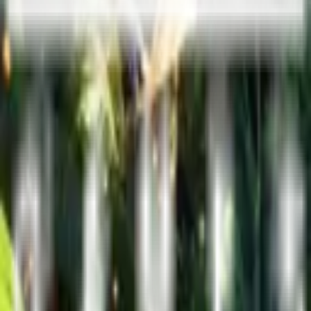
Selain itu, DEWIDEWITOTO juga menyediakan layanan
tambahan yang mendukung pengalaman pengguna. Mulai dari
panduan permainan,
update hasil taruhan
, hingga layanan
pelanggan 24 jam, semua tersedia untuk memastikan anggota
merasa aman dan terlayani dengan baik. Fitur ini menjadikan
platform lebih dari sekadar tempat bermain, tetapi juga pusat
informasi dan dukungan terpercaya bagi penggunanya.
Dengan kombinasi desain modern, fitur lengkap, dan navigasi
yang mudah, DEWIDEWITOTO menegaskan posisinya
sebagai
website digital unggulan
. Platform ini tidak hanya
memberikan hiburan yang seru, tetapi juga kenyamanan,
keamanan, dan kemudahan bagi setiap anggota,
menjadikannya pilihan utama bagi pemain yang mencari
pengalaman bermain online profesional dan menyenangkan.
Lihat Semua
home