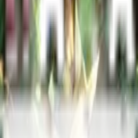
mempercantik visual, tetapi juga meningkatkan kenyamanan
akses di berbagai perangkat, baik desktop maupun mobile.
Salah satu keunggulan utama DEWIDEWITOTO adalah
fitur
lengkap
yang tersedia di setiap halaman. Pengguna dapat
menikmati berbagai permainan digital, mulai dari taruhan
angka, slot online, hingga permainan live dengan dealer
profesional. Setiap fitur dirancang agar mudah dipahami dan
diakses, sehingga pemain dapat langsung menikmati
permainan tanpa hambatan teknis atau kebingungan navigasi.
Navigasi di DEWIDEWITOTO dibuat sangat intuitif,
memungkinkan pengguna menemukan menu penting dengan
cepat. Mulai dari halaman pendaftaran, informasi bonus,
hingga proses deposit dan withdraw, semuanya dapat diakses
dengan beberapa klik saja. Sistem navigasi yang rapi ini
membantu pemain
menghemat waktu
dan meningkatkan
kenyamanan saat menggunakan platform.