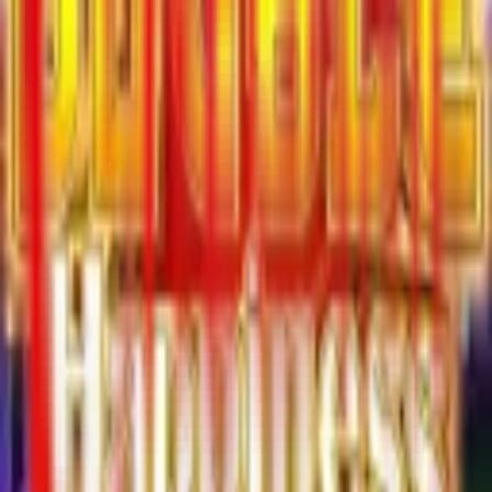
mempercantik visual, tetapi juga meningkatkan kenyamanan
akses di berbagai perangkat, baik desktop maupun mobile.
Salah satu keunggulan utama DEWIDEWITOTO adalah
fitur
lengkap
yang tersedia di setiap halaman. Pengguna dapat
menikmati berbagai permainan digital, mulai dari taruhan
angka, slot online, hingga permainan live dengan dealer
profesional. Setiap fitur dirancang agar mudah dipahami dan
diakses, sehingga pemain dapat langsung menikmati
permainan tanpa hambatan teknis atau kebingungan navigasi.
Navigasi di DEWIDEWITOTO dibuat sangat intuitif,
memungkinkan pengguna menemukan menu penting dengan
cepat. Mulai dari halaman pendaftaran, informasi bonus,
hingga proses deposit dan withdraw, semuanya dapat diakses
dengan beberapa klik saja. Sistem navigasi yang rapi ini
membantu pemain
menghemat waktu
dan meningkatkan
kenyamanan saat menggunakan platform.