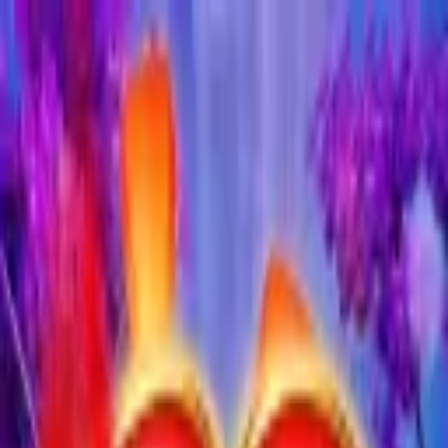
Daftar
Masuk
casino
Cari Permainan
fury of anubis
limbo+
koi gate
mines+
world cup 2026
crash game
for you
slot
live casino
4
arcade
fishing
2603
635
104
21
Provider :
One Game
Filter :
TERKENAL
Tom Yummy
One Game