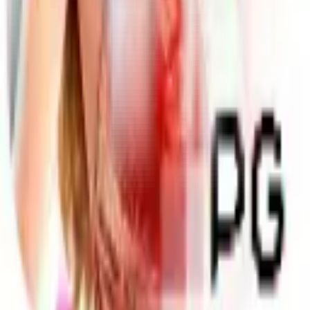
Selain itu, DEWIDEWITOTO juga menyediakan layanan
tambahan yang mendukung pengalaman pengguna. Mulai dari
panduan permainan,
update hasil taruhan
, hingga layanan
pelanggan 24 jam, semua tersedia untuk memastikan anggota
merasa aman dan terlayani dengan baik. Fitur ini menjadikan
platform lebih dari sekadar tempat bermain, tetapi juga pusat
informasi dan dukungan terpercaya bagi penggunanya.
Dengan kombinasi desain modern, fitur lengkap, dan navigasi
yang mudah, DEWIDEWITOTO menegaskan posisinya
sebagai
website digital unggulan
. Platform ini tidak hanya
memberikan hiburan yang seru, tetapi juga kenyamanan,
keamanan, dan kemudahan bagi setiap anggota,
menjadikannya pilihan utama bagi pemain yang mencari
pengalaman bermain online profesional dan menyenangkan.
Lihat Semua
home