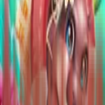
Horus Glory
Queen Maker
Sugar Blast Frenzy
Queen Maker
Warriors Temple
Queen Maker
Rooster Blitz
Queen Maker
Gold Rush Bonanza
Queen Maker
Pirate's Treasure
Queen Maker
Merlin's Saga
Queen Maker
Leppy's Loot
Queen Maker
London Mystery
Queen Maker
Gold Mine
Queen Maker
Almighty Greek
Queen Maker
Piggy Heist
Queen Maker
Hippo Splash
Queen Maker
14
/
14
Game
Page
1
of
1
DEWIDEWITOTO: Website
Modern dengan Fitur