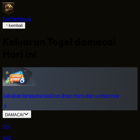
Daftar
Masuk
kembali
Keluaran Togel
damacai
Hari ini
Saksikan langsung hasil live draw resmi dari sumbernya
DAMACAI
DM
1412