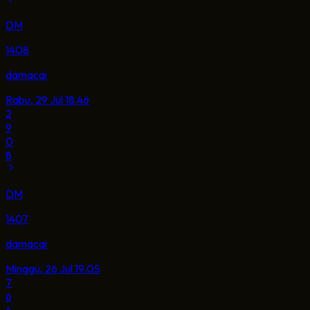
DM
1408
damacai
Rabu, 29 Jul
18.46
2
9
0
8
DM
1407
damacai
Minggu, 26 Jul
19.05
7
6
4