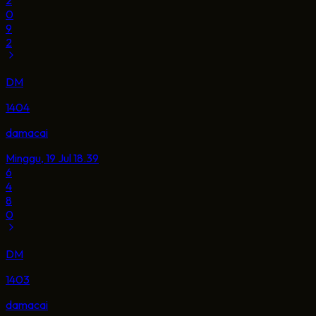
0
9
2
DM
1404
damacai
Minggu, 19 Jul
18.39
6
4
8
0
DM
1403
damacai