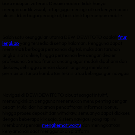
baru maupun veteran. Desain modern tidak hanya
mempercantik visual, tetapi juga meningkatkan kenyamanan
akses di berbagai perangkat, baik desktop maupun mobile.
Salah satu keunggulan utama DEWIDEWITOTO adalah
fitur
lengkap
yang tersedia di setiap halaman. Pengguna dapat
menikmati berbagai permainan digital, mulai dari taruhan
angka, slot online, hingga permainan live dengan dealer
profesional. Setiap fitur dirancang agar mudah dipahami dan
diakses, sehingga pemain dapat langsung menikmati
permainan tanpa hambatan teknis atau kebingungan navigasi.
Navigasi di DEWIDEWITOTO dibuat sangat intuitif,
memungkinkan pengguna menemukan menu penting dengan
cepat. Mulai dari halaman pendaftaran, informasi bonus,
hingga proses deposit dan withdraw, semuanya dapat diakses
dengan beberapa klik saja. Sistem navigasi yang rapi ini
membantu pemain
menghemat waktu
dan meningkatkan
kenyamanan saat menggunakan platform.