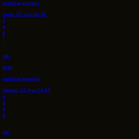
michigan evening
Senin, 03 Agu
06.58
5
4
8
1
ME
1834
michigan evening
Minggu, 02 Agu
06.55
4
6
4
8
ME