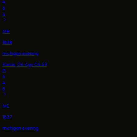
4
6
4
ME
1838
michigan evening
Kamis, 06 Agu
06.53
0
6
4
8
ME
1837
michigan evening