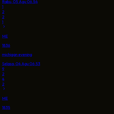
Rabu, 05 Agu
06.54
1
2
2
1
ME
1836
michigan evening
Selasa, 04 Agu
06.53
9
2
4
2
ME
1835