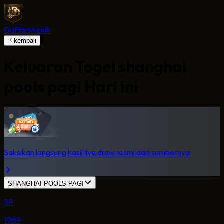
Daftar
Masuk
kembali
Keluaran Togel
shanghai
pools pagi
Hari ini
Saksikan langsung hasil live draw resmi dari sumbernya
SHANGHAI POOLS PAGI
SP
1069