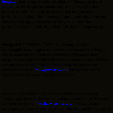
lengkap
yang tersedia di setiap halaman. Pengguna dapat
menikmati berbagai permainan digital, mulai dari taruhan
angka, slot online, hingga permainan live dengan dealer
profesional. Setiap fitur dirancang agar mudah dipahami dan
diakses, sehingga pemain dapat langsung menikmati
permainan tanpa hambatan teknis atau kebingungan navigasi.
Navigasi di DEWIDEWITOTO dibuat sangat intuitif,
memungkinkan pengguna menemukan menu penting dengan
cepat. Mulai dari halaman pendaftaran, informasi bonus,
hingga proses deposit dan withdraw, semuanya dapat diakses
dengan beberapa klik saja. Sistem navigasi yang rapi ini
membantu pemain
menghemat waktu
dan meningkatkan
kenyamanan saat menggunakan platform.
Selain itu, DEWIDEWITOTO juga menyediakan layanan
tambahan yang mendukung pengalaman pengguna. Mulai dari
panduan permainan,
update hasil taruhan
, hingga layanan
pelanggan 24 jam, semua tersedia untuk memastikan anggota