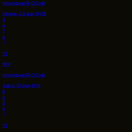
totomacau 19:00 wib
Minggu, 02 Agu
19.08
3
6
7
4
TS
1819
totomacau 19:00 wib
Sabtu, 01 Agu
19.14
8
6
3
9
TS