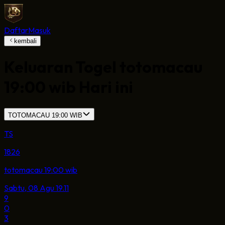
Daftar
Masuk
kembali
Keluaran Togel
totomacau
19:00 wib
Hari ini
TOTOMACAU 19:00 WIB
TS
1826
totomacau 19:00 wib
Sabtu, 08 Agu
19.11
9
0
3