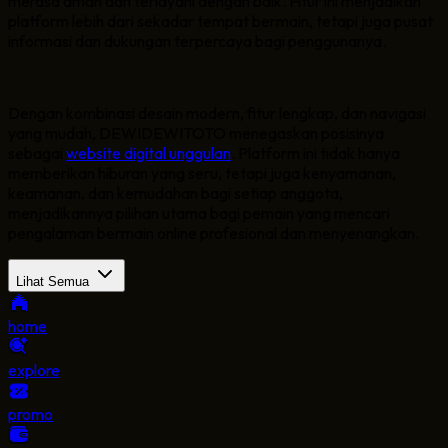
merasa aman dan terlayani dengan baik. Fitur ini menjadikan
platform lebih dari sekadar tempat bermain, tetapi juga pusat
informasi dan dukungan terpercaya bagi penggunanya.
Dengan kombinasi desain modern, fitur lengkap, dan navigasi
yang mudah, DEWIDEWITOTO menegaskan posisinya
sebagai
website digital unggulan
. Platform ini tidak hanya
memberikan hiburan yang seru, tetapi juga kenyamanan,
keamanan, dan kemudahan bagi setiap anggota,
menjadikannya pilihan utama bagi pemain yang mencari
pengalaman bermain online profesional dan menyenangkan.
Lihat Semua
home
explore
promo